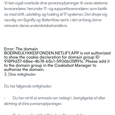
Vi kan også overlade dine personoplysninger til vores eksterne
leverandører, herunder IT- og supportleverandører, som bistår
os med drift, udvikling og hosting af IT-systemer. Det drejer sig
navnlig om Signifly og BetterNow samt, i det omfang det er
relevant, deres underdatabehandlere.
Error: The domain
BOERNEULYKKESFONDEN.NETLIFY.APP is not authorized
to show the cookie declaration for domain group ID
918f9d37-68ee-4b74-b5c1-5906b05ff91c. Please add it
to the domain group in the Cookiebot Manager to
authorize the domain.
3. Dine rettigheder
Du har følgende rettigheder:
· Du har ret til at anmode om indsigt i, berigtigelse af eller
sletning af dine personoplysninger.