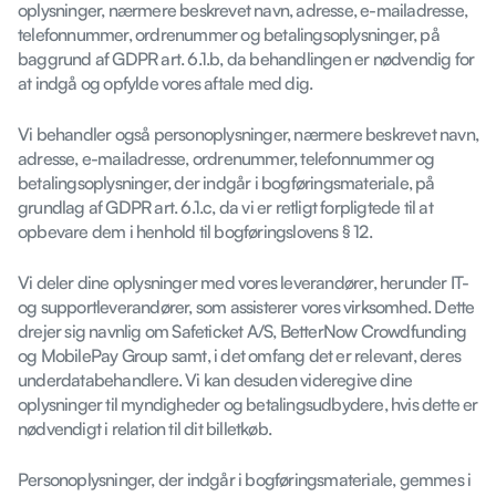
oplysninger, nærmere beskrevet navn, adresse, e-mailadresse,
telefonnummer, ordrenummer og betalingsoplysninger, på
baggrund af GDPR art. 6.1.b, da behandlingen er nødvendig for
at indgå og opfylde vores aftale med dig.
Vi behandler også personoplysninger, nærmere beskrevet navn,
adresse, e-mailadresse, ordrenummer, telefonnummer og
betalingsoplysninger, der indgår i bogføringsmateriale, på
grundlag af GDPR art. 6.1.c, da vi er retligt forpligtede til at
opbevare dem i henhold til bogføringslovens § 12.
Vi deler dine oplysninger med vores leverandører, herunder IT-
og supportleverandører, som assisterer vores virksomhed. Dette
drejer sig navnlig om Safeticket A/S, BetterNow Crowdfunding
og MobilePay Group samt, i det omfang det er relevant, deres
underdatabehandlere. Vi kan desuden videregive dine
oplysninger til myndigheder og betalingsudbydere, hvis dette er
nødvendigt i relation til dit billetkøb.
Personoplysninger, der indgår i bogføringsmateriale, gemmes i