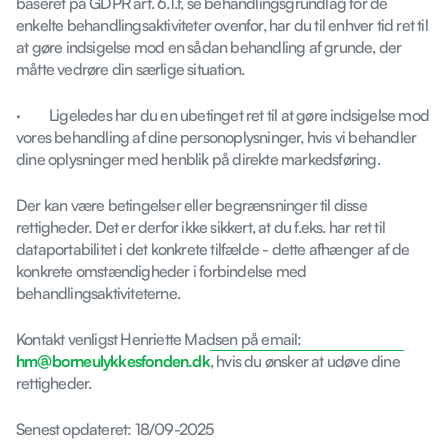
baseret på GDPR art. 6.1.f, se behandlingsgrundlag for de
enkelte behandlingsaktiviteter ovenfor, har du til enhver tid ret til
at gøre indsigelse mod en sådan behandling af grunde, der
måtte vedrøre din særlige situation.
· Ligeledes har du en ubetinget ret til at gøre indsigelse mod
vores behandling af dine personoplysninger, hvis vi behandler
dine oplysninger med henblik på direkte markedsføring.
Der kan være betingelser eller begrænsninger til disse
rettigheder. Det er derfor ikke sikkert, at du f.eks. har ret til
dataportabilitet i det konkrete tilfælde - dette afhænger af de
konkrete omstændigheder i forbindelse med
behandlingsaktiviteterne.
Kontakt venligst Henriette Madsen på email:
hm@borneulykkesfonden.dk
, hvis du ønsker at udøve dine
rettigheder.
Senest opdateret: 18/09-2025