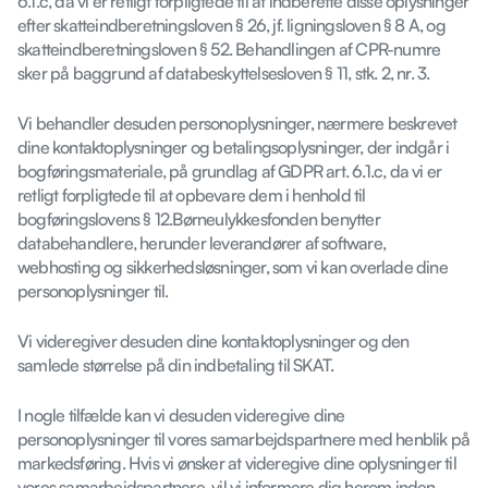
6.1.c, da vi er retligt forpligtede til at indberette disse oplysninger
efter skatteindberetningsloven § 26, jf. ligningsloven § 8 A, og
skatteindberetningsloven § 52. Behandlingen af CPR-numre
sker på baggrund af databeskyttelsesloven § 11, stk. 2, nr. 3.
Vi behandler desuden personoplysninger, nærmere beskrevet
dine kontaktoplysninger og betalingsoplysninger, der indgår i
bogføringsmateriale, på grundlag af GDPR art. 6.1.c, da vi er
retligt forpligtede til at opbevare dem i henhold til
bogføringslovens § 12.Børneulykkesfonden benytter
databehandlere, herunder leverandører af software,
webhosting og sikkerhedsløsninger, som vi kan overlade dine
personoplysninger til.
Vi videregiver desuden dine kontaktoplysninger og den
samlede størrelse på din indbetaling til SKAT.
I nogle tilfælde kan vi desuden videregive dine
personoplysninger til vores samarbejdspartnere med henblik på
markedsføring. Hvis vi ønsker at videregive dine oplysninger til
vores samarbejdspartnere, vil vi informere dig herom inden